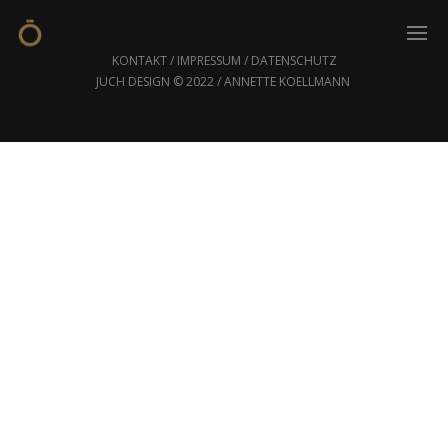
KONTAKT
/
IMPRESSUM
/
DATENSCHUTZ
JUCH DESIGN © 2022 / ANNETTE KOELLMANN