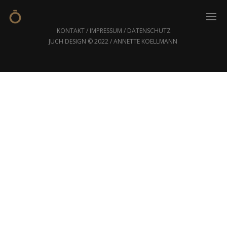
KONTAKT
/
IMPRESSUM
/
DATENSCHUTZ
JUCH DESIGN © 2022 / ANNETTE KOELLMANN